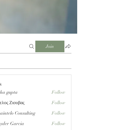
Join
s
sha gupta
Follow
ελος Ζιουβας
Follow
aintelo Consulting
Follow
yder Garcia
Follow