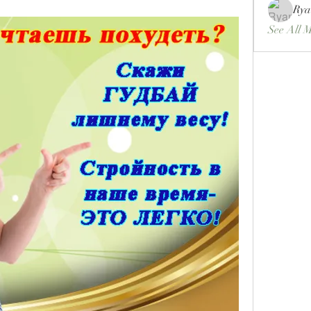
Rya
See All 