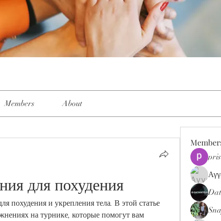
Members
About
Member
pri
Αγγ
ния для похудения
Dat
ля похудения и укрепления тела. В этой статье 
Sna
нениях на турнике, которые помогут вам 